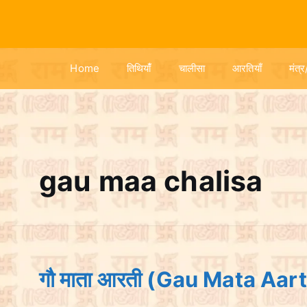
S
k
i
p
Home
तिथियांँ
चालीसा
आरतियाँ
मंत्र
t
o
c
o
n
t
gau maa chalisa
e
n
t
गौ माता आरती (Gau Mata Aart