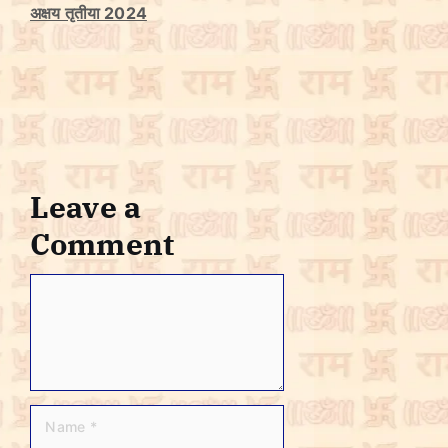
अक्षय तृतीया 2024
Leave a
Comment
C
o
m
m
e
n
t