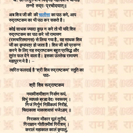
तन्नो रुद्रः प्रचोदयात्॥
अब शिव जी की की
चालीसा
का पाठ करे, आप
रुद्राष्टकम का भी पाठ कर सकते है।
कोई साधक ज्यादा कुछ न करे तो भी यदि शिव
रुद्रष्टकम का पाठ करे जो रामायण
(रामचरितमानस) से लिया गया है , वह साधक शिव
जी का कृपापत्र हो जाता है। शिव जी को प्रसन्न
करने के लिए यह रुद्राष्टकम बहुत प्रसिद्ध और
तुरंत फल देने वाला है। इसका उल्लेख रामायण
महापुरण मे है। –
त्वरित फलदाई है ‘श्री शिव रुद्राष्टकम’ स्तुति का
पाठ-
श्री शिव रूद्राष्टकम
नमामीशमीशान निर्वाण रूपं,
विभुं व्यापकं ब्रह्म वेदः स्वरूपम् ।
निजं निर्गुणं निर्विकल्पं निरीहं,
चिदाकाश माकाशवासं भजेऽहम् ॥
निराकार मोंकार मूलं तुरीयं,
गिराज्ञान गोतीतमीशं गिरीशम् ।
करालं महाकाल कालं कृपालुं,