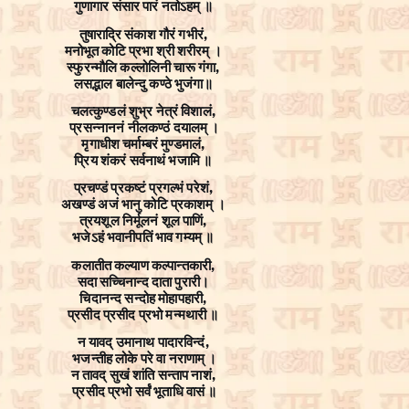
गुणागार संसार पारं नतोऽहम् ॥
तुषाराद्रि संकाश गौरं गभीरं,
मनोभूत कोटि प्रभा श्री शरीरम् ।
स्फुरन्मौलि कल्लोलिनी चारू गंगा,
लसद्भाल बालेन्दु कण्ठे भुजंगा॥
चलत्कुण्डलं शुभ्र नेत्रं विशालं,
प्रसन्नाननं नीलकण्ठं दयालम् ।
मृगाधीश चर्माम्बरं मुण्डमालं,
प्रिय शंकरं सर्वनाथं भजामि ॥
प्रचण्डं प्रकष्टं प्रगल्भं परेशं,
अखण्डं अजं भानु कोटि प्रकाशम् ।
त्रयशूल निर्मूलनं शूल पाणिं,
भजेऽहं भवानीपतिं भाव गम्यम् ॥
कलातीत कल्याण कल्पान्तकारी,
सदा सच्चिनान्द दाता पुरारी।
चिदानन्द सन्दोह मोहापहारी,
प्रसीद प्रसीद प्रभो मन्मथारी ॥
न यावद् उमानाथ पादारविन्दं,
भजन्तीह लोके परे वा नराणाम् ।
न तावद् सुखं शांति सन्ताप नाशं,
प्रसीद प्रभो सर्वं भूताधि वासं ॥