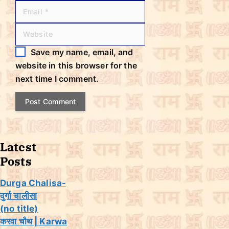
N
E
W
a
m
e
m
a
b
Save my name, email, and
e
i
s
website in this browser for the
l
i
next time I comment.
t
e
Latest
Posts
Durga Chalisa-
दुर्गा चालीसा
(no title)
करवा चौथ | Karwa