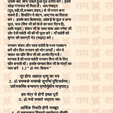
उसके बाद बिना उबला हुआ दूध अर्पित करें। इसमें
थोड़ा गंगाजल भी मिला लें। आप पंचामृत
(दूध,दही,घी,शक्कर,शहद,) से भी स्नान करा
सकते हैं। शिवलिंग मे चंदन, अष्टगंध का तिलक
करे। इसके बाद बिल्वपत्र, आंकड़े के फूल व अन्य
फूल, फल (शिव जी को केले का फल प्रिय है),
आदि चढ़ाएं। शंकर जी के साथ साथ आप गणेश जी
ओर देवी पार्वती जी की भी पूजा करे। माँ पार्वती को
शृंगार की सामग्री भेट (चढ़ाए) करे।
भगवान शंकर और माता पार्वती के मध्य गठबंधन
करें और फिर भगवान को भोग लगाएँ। भोग मे
चावल का खीर शिव जी को अत्यंत प्रिय है।
मान्यता है की माता पार्वती भगवान शिव जी के लिए
खीर बनाती थी। इसके पश्चात शिव जी के मंत्रों का
जाप करे 1.) ” ॐ नमः शिवाय “
दूर होगा अकाल मृत्यु का भय
2. ॐ त्र्यम्बकं यजामहे सुगन्धिं पुष्टिवर्धनम्।
उर्वारुकमिव बन्धनान् मृत्योर्मुक्षीय मामृतात्॥
इस मंत्र से होगी इच्छा पूरी
3. ॐ नमो भगवते रुद्राय नमः
आर्थिक स्थिति होगी मजबूत
4. ॐ तत्पुरुषाय विद्महे महादेवाय धीमहि