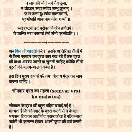
न जानामि योगं जपं नैव पूजा,
न तोऽहम् सदा सर्वदा शम्भू तुभ्यम् ।
जरा जन्म दुःखौघ तातप्यमानं,
प्रभोपाहि आपन्नामामीश शम्भो ॥
रूद्राष्टकं इदं प्रोक्तं विप्रेण हर्षोतये।
ये पठन्ति नरा भक्तयां तेषां शंभो प्रसीदति।।
——————♦——————
अब
शिव जी आरती
करे। इसके अतिरिक्त तीनों में
से जिस प्रकार का व्रत आप रख रहे हैं उस व्रत
की कथा अवश्य पढ़नी या सुननी चाहिए क्योंकि तीनों
व्रतों की अलग-अलग कथा है।
इस दिन मुख्य रूप से ॐ नमः शिवाय मंत्र का जाप
करना चाहिए।
सोमवार व्रत का महत्व (somvar vrat
ka mahatva)
सोमवार के व्रत की बहुत महिमा बताई गई है।
मान्यता है कि सोमवार के व्रत करने से न केवल
भगवान शिव का आशीर्वाद प्राप्त होता है बल्कि माता
पार्वती भी प्रसन्न होकर अपनी कृपा की वर्षा करती
हैं।