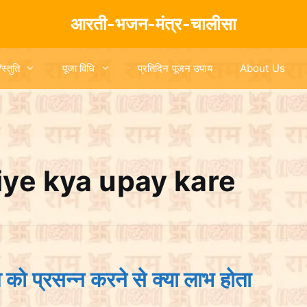
आरती-भजन-मंत्र-चालीसा
/स्तुति
पूजा विधि
प्रतिदिन पूजन उपाय
About Us
liye kya upay kare
देव को प्रसन्न करने से क्या लाभ होता