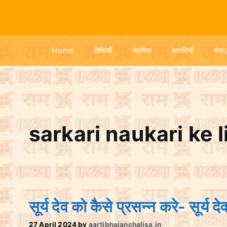
S
k
i
p
Home
तिथियांँ
चालीसा
आरतियाँ
मंत्र
t
o
c
o
n
t
sarkari naukari ke 
e
n
t
सूर्य देव को कैसे प्रसन्न करे- सूर्य 
27 April 2024
by
aartibhajanchalisa.in