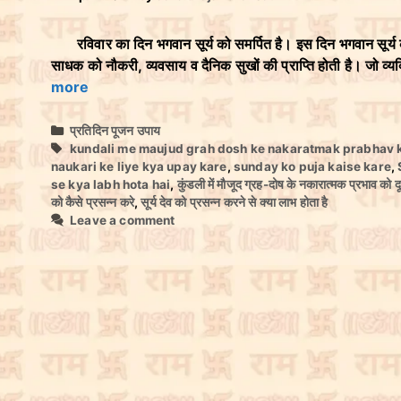
रविवार का दिन भगवान सूर्य को समर्पित है। इस दिन भगवान सूर्य की 
साधक को नौकरी, व्यवसाय व दैनिक सुखों की प्राप्ति होती है। जो व्
more
C
प्रतिदिन पूजन उपाय
a
T
kundali me maujud grah dosh ke nakaratmak prabhav k
t
a
naukari ke liye kya upay kare
,
sunday ko puja kaise kare
,
e
g
se kya labh hota hai
,
कुंडली में मौजूद ग्रह-दोष के नकारात्मक प्रभाव को द
g
s
को कैसे प्रसन्न करे
,
सूर्य देव को प्रसन्न करने से क्या लाभ होता है
o
Leave a comment
r
i
e
s