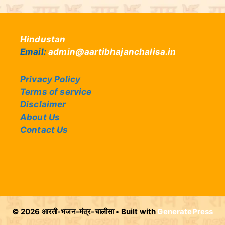
Hindustan
Email:
admin@aartibhajanchalisa.in
Privacy Policy
Terms of service
Disclaimer
About Us
Contact Us
© 2026 आरती-भजन-मंत्र-चालीसा
• Built with
GeneratePress