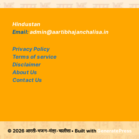
Hindustan
Email:
admin@aartibhajanchalisa.in
Privacy Policy
Terms of service
Disclaimer
About Us
Contact Us
© 2026 आरती-भजन-मंत्र-चालीसा
• Built with
GeneratePress