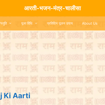
आरती-भजन-मंत्र-चालीसा
/स्तुति
पूजा विधि
प्रतिदिन पूजन उपाय
About Us
aj Ki Aarti