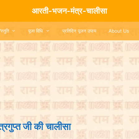
आरती-भजन-मंत्र-चालीसा
/स्तुति
पूजा विधि
प्रतिदिन पूजन उपाय
About Us
रगुप्त जी की चालीसा