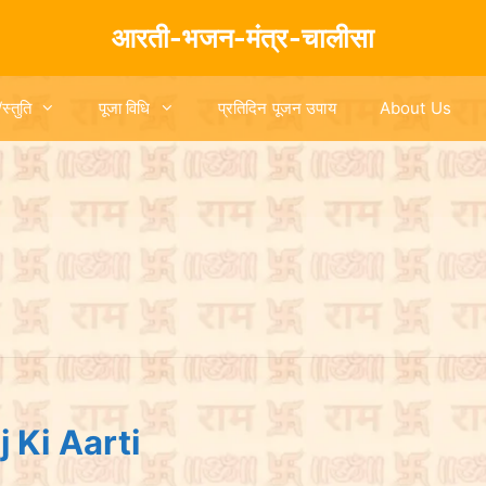
आरती-भजन-मंत्र-चालीसा
/स्तुति
पूजा विधि
प्रतिदिन पूजन उपाय
About Us
aj Ki Aarti