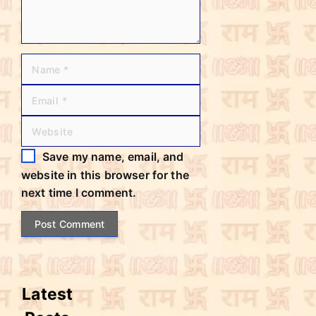
m
m
e
n
t
N
E
W
a
m
e
m
a
b
Save my name, email, and
e
i
s
website in this browser for the
l
i
next time I comment.
t
e
Latest