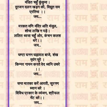
मंडित चहुँ कुंकुमा।
दुरजन दलन खड़ग की, विद्युत सम
प्रतिभा ।।
जय…
मरकत मणि मंदिर अति मंजुल,
शोभा लखि न पड़े।
ललित ध्वजा चहुँ ओर, कंचन कलश
धरे।।
जय..
घण्टा घनन घड़ावल बाजे, शंख
मृदंग घुरे ।
किन्नर गायन करते वेद ध्वनि उचरे
।।
जय…
सप्त मातका करें आरती, सुरगण
ध्यान धरे ।
विविध प्रकार के व्यंजन, श्रीफल
भेंट धरे।।
जय…