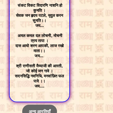
संकट विकट विदारणि नाशनि हो
कुमति ।
सेवक जन हृदय पटले, मृदुल करन
सुमति।।
जय…
अमल कमल दल लोचनी, मोचनी
त्रय तापा ।
दास आयो शरण आपकी, लाज रखो
माता।।
जय…
श्री राणीसती मैय्याजी की आरती,
जो कोई जन गावे ।
सदनसिद्धि नवनिधि, मनवांछित फल
पावे ।।
जय….
अन्य आरतियाँ