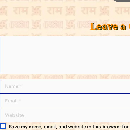
Leave 
C
o
m
m
e
n
t
N
E
W
a
m
e
m
a
b
e
i
s
l
i
Save my name, email, and website in this browser for