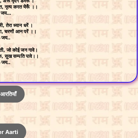
े, अरू मृदंग डमरू ।
 नृत्य करत भैरूँ ।।
 जय…
ी, तेरा ध्यान धरें ।
वा, चरणों आन परें ।।
 जय..
ती, जो कोई जन गावे।
, सुख सम्पति पावे।।
 जय..
 आरतियाँ
r Aarti