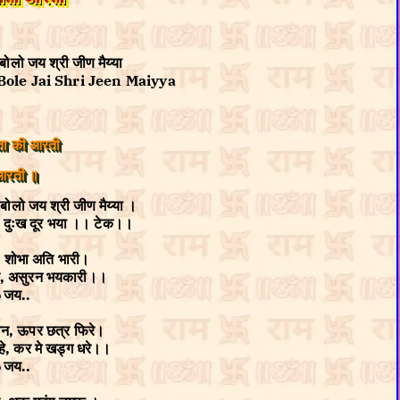
 बोलो जय श्री जीण मैय्या
Bole Jai Shri Jeen Maiyya
ता की आरती
आरती ॥
 बोलो जय श्री जीण मैय्या ।
सब दुःख दूर भया ।। टेक।।
र, शोभा अति भारी।
र, असुरन भयकारी।।
 जय..
हावन, ऊपर छत्र फिरे।
हे, कर मे खड्ग धरे।।
 जय..