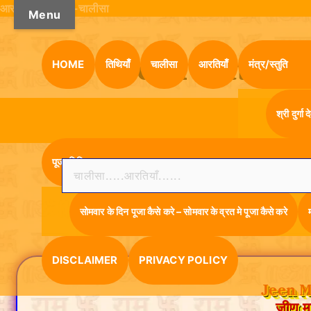
S
आरती-भजन-मंत्र-चालीसा
Menu
k
i
p
Jeen Mata Aar
HOME
तिथियांँ
चालीसा
आरतियाँ
मंत्र/स्तुति
t
o
c
श्री दुर्ग
o
n
t
पूजा विधि
Search
e
n
t
सोमवार के दिन पूजा कैसे करे – सोमवार के व्रत मे पूजा कैसे करे
DISCLAIMER
PRIVACY POLICY
Jeen M
जीण म