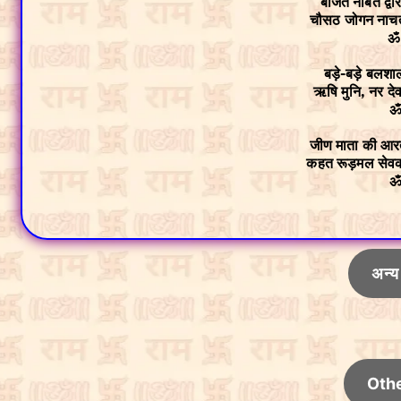
बाजत नौबत द्वार
चौसठ जोगन नाचत,
ॐ
बड़े-बड़े बलशाल
ऋषि मुनि, नर दे
ॐ
जीण माता की आर
कहत रूड़मल सेवक
ॐ
अन्य
Othe