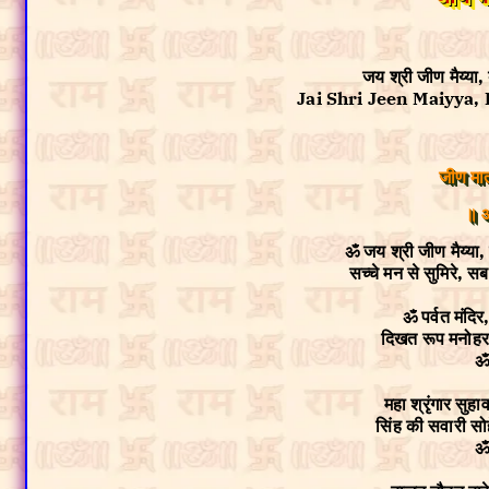
जय श्री जीण मैय्या,
Jai Shri Jeen Maiyya, 
जीण मा
॥ 
ॐ जय श्री जीण मैय्या,
सच्चे मन से सुमिरे, 
ॐ पर्वत मंदि
दिखत रूप मनोह
ॐ
महा श्रृंगार सु
सिंह की सवारी सो
ॐ