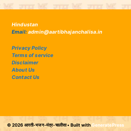
Hindustan
Email:
admin@aartibhajanchalisa.in
Privacy Policy
Terms of service
Disclaimer
About Us
Contact Us
© 2026 आरती-भजन-मंत्र-चालीसा
• Built with
GeneratePress