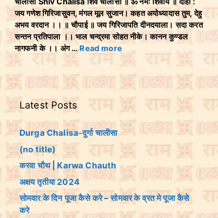
चालीसा Shiv Chalisa शिव चालीसा ॥ ॐ नमः शिवाय ॥ दोहा :
जय गणेश गिरिजासुवन, मंगल मूल सुजान। कहत अयोध्यादास तुम, देहु
अभय वरदान ।। ॥ चौपाई ॥ जय गिरिजापति दीनदयाला। सदा करत
सन्तन प्रतिपाला ।। भाल चन्द्रमा सोहत नीके। कानन कुण्डल
नागफनी के ।। अंग …
Read more
Latest Posts
Durga Chalisa-दुर्गा चालीसा
(no title)
करवा चौथ | Karwa Chauth
अक्षय तृतीया 2024
सोमवार के दिन पूजा कैसे करे – सोमवार के व्रत मे पूजा कैसे
करे