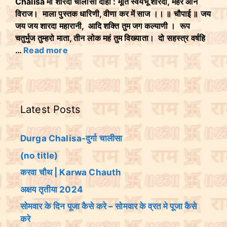
Chalisa माँ शारदा चालीसा दोहा : मूर्ति स्वयंभू शारदा, मैहर आन
विराज। माला पुस्तक धारिणी, वीणा कर में साज ।। ॥ चौपाई ॥ जय
जय जय शारदा महारानी, आदि शक्ति तुम जग कल्याणी । रूप
चतुर्भुज तुम्हरो माता, तीन लोक महं तुम विख्याता। दो सहस्त्र वर्षहि
…
Read more
Latest Posts
Durga Chalisa-दुर्गा चालीसा
(no title)
करवा चौथ | Karwa Chauth
अक्षय तृतीया 2024
सोमवार के दिन पूजा कैसे करे – सोमवार के व्रत मे पूजा कैसे
करे