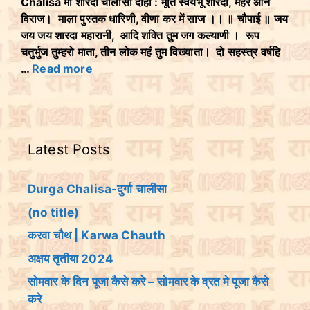
Chalisa माँ शारदा चालीसा दोहा : मूर्ति स्वयंभू शारदा, मैहर आन
विराज। माला पुस्तक धारिणी, वीणा कर में साज ।। ॥ चौपाई ॥ जय
जय जय शारदा महारानी, आदि शक्ति तुम जग कल्याणी । रूप
चतुर्भुज तुम्हरो माता, तीन लोक महं तुम विख्याता। दो सहस्त्र वर्षहि
…
Read more
Latest Posts
Durga Chalisa-दुर्गा चालीसा
(no title)
करवा चौथ | Karwa Chauth
अक्षय तृतीया 2024
सोमवार के दिन पूजा कैसे करे – सोमवार के व्रत मे पूजा कैसे
करे