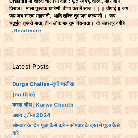
Chalisa माँ शारदा चालीसा दोहा : मूर्ति स्वयंभू शारदा, मैहर आन
विराज। माला पुस्तक धारिणी, वीणा कर में साज ।। ॥ चौपाई ॥ जय
जय जय शारदा महारानी, आदि शक्ति तुम जग कल्याणी । रूप
चतुर्भुज तुम्हरो माता, तीन लोक महं तुम विख्याता। दो सहस्त्र वर्षहि
…
Read more
Latest Posts
Durga Chalisa-दुर्गा चालीसा
(no title)
करवा चौथ | Karwa Chauth
अक्षय तृतीया 2024
सोमवार के दिन पूजा कैसे करे – सोमवार के व्रत मे पूजा कैसे
करे