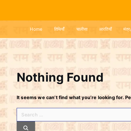
S
k
i
p
Home
तिथियांँ
चालीसा
आरतियाँ
मंत्र
t
o
c
o
n
t
Nothing Found
e
n
t
It seems we can’t find what you’re looking for. P
S
e
a