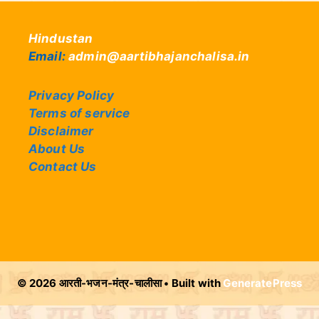
Hindustan
Email:
admin@aartibhajanchalisa.in
Privacy Policy
Terms of service
Disclaimer
About Us
Contact Us
© 2026 आरती-भजन-मंत्र-चालीसा
• Built with
GeneratePress