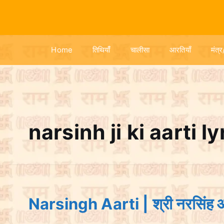
S
k
i
p
Home
तिथियांँ
चालीसा
आरतियाँ
मंत्र
t
o
c
o
n
t
narsinh ji ki aarti ly
e
n
t
Narsingh Aarti | श्री नरसिंह 