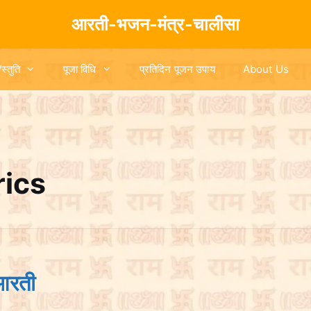
आरती-भजन-मंत्र-चालीसा
/स्तुति
पूजा विधि
प्रतिदिन पूजन उपाय
About Us
rics
आरती