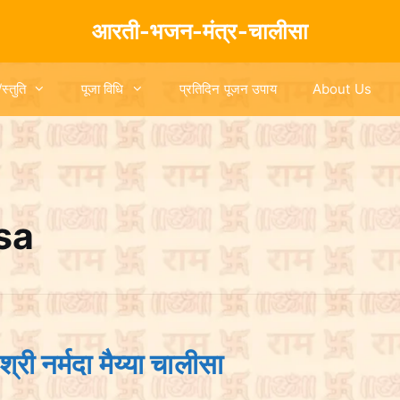
आरती-भजन-मंत्र-चालीसा
/स्तुति
पूजा विधि
प्रतिदिन पूजन उपाय
About Us
sa
र्मदा मैय्या चालीसा