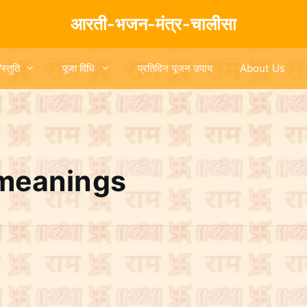
आरती-भजन-मंत्र-चालीसा
/स्तुति
पूजा विधि
प्रतिदिन पूजन उपाय
About Us
meanings