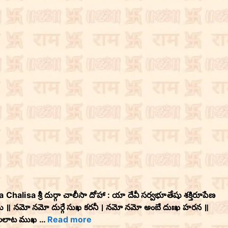
 Chalisa శ్రీ దుర్గా చాలీసా దోహా : యా దేవీ సర్వభూతేషు శక్తిరూపేణ
ౌపాయి ॥ నమో నమో దుర్గే సుఖ కరనీ । నమో నమో అంబే దుఃఖ హరన ॥
శి లలాట ముఖ …
Read more