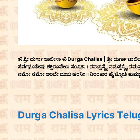
ॐ ಶ್ರೀ ದುರ್ಗಾ ಚಾಲೀಸಾ ॐ Durga Chalisa | ಶ್ರೀ ದುರ್ಗಾ ಚ
ಸರ್ವಭೂತೇಷು ಶಕ್ತಿರೂಪೇಣ ಸಂಸ್ಥಿತಾ । ನಮಸ್ತಸ್ಯೈ ನಮಸ್ತಸ್ಯೈ
ನಮೋ ನಮೋ ಅಂಬೇ ದುಃಖ ಹರನೀ ॥ ನಿರಂಕಾರ ಹೈ ಜ್ಯೋತಿ ತುಮ್ಹ
Durga Chalisa Lyrics Telugu-