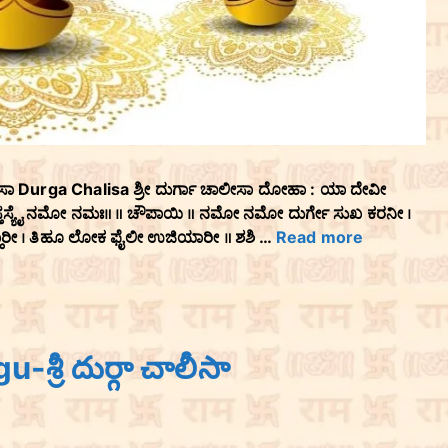
ಾಲೀಸಾ Durga Chalisa ಶ್ರೀ ದುರ್ಗಾ ಚಾಲೀಸಾ ದೋಹಾ : ಯಾ ದೇವೀ
 ನಮಸ್ತಸ್ಯೈ ನಮೋ ನಮಃ॥ ॥ ಚೌಪಾಯಿ ॥ ನಮೋ ನಮೋ ದುರ್ಗೇ ಸುಖ ಕರನೀ ।
ಾರೀ । ತಿಹೂ ಲೋಕ ಫೈಲೀ ಉಜಿಯಾರೀ ॥ ಶಶಿ …
Read more
శ్రీ దుర్గా చాలీసా