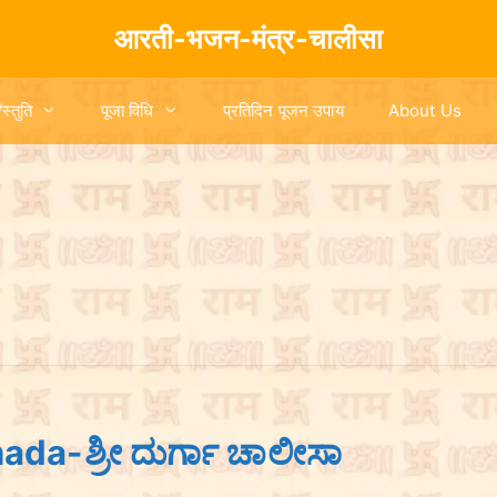
आरती-भजन-मंत्र-चालीसा
/स्तुति
पूजा विधि
प्रतिदिन पूजन उपाय
About Us
da-ಶ್ರೀ ದುರ್ಗಾ ಚಾಲೀಸಾ