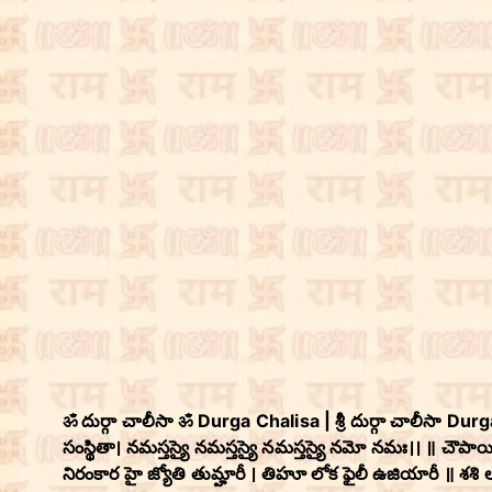
ॐ దుర్గా చాలీసా ॐ Durga Chalisa | శ్రీ దుర్గా చాలీసా Durga
సంస్థితా। నమస్తస్యై నమస్తస్యై నమస్తస్యై నమో నమః।। ॥ చ
నిరంకార హై జ్యోతి తుమ్హారీ । తిహూ లోక ఫైలీ ఉజియారీ ॥ శ