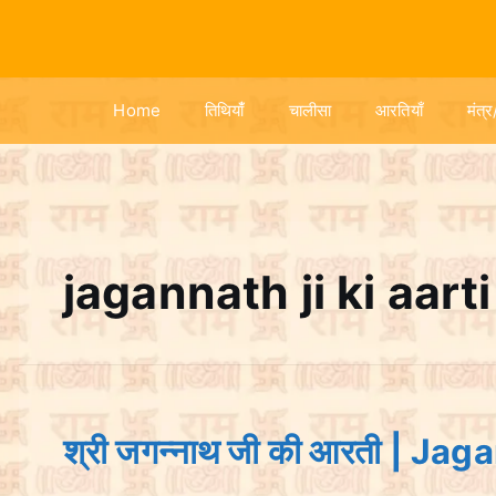
S
k
i
p
Home
तिथियांँ
चालीसा
आरतियाँ
मंत्र
t
o
c
o
n
t
jagannath ji ki aarti
e
n
t
श्री जगन्नाथ जी की आरती | 