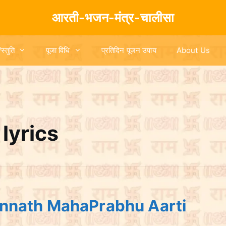
आरती-भजन-मंत्र-चालीसा
/स्तुति
पूजा विधि
प्रतिदिन पूजन उपाय
About Us
 lyrics
Jagannath MahaPrabhu Aarti