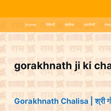
S
k
i
p
Home
तिथियांँ
चालीसा
आरतियाँ
मंत्र
t
o
c
o
n
t
gorakhnath ji ki cha
e
n
t
Gorakhnath Chalisa | श्री ग