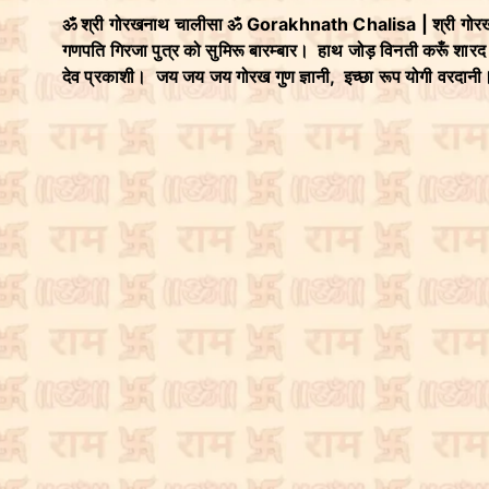
ॐ श्री गोरखनाथ चालीसा ॐ Gorakhnath Chalisa | श्री गोर
गणपति गिरजा पुत्र को सुमिरू बारम्बार। हाथ जोड़ विनती करूँ श
देव प्रकाशी। जय जय जय गोरख गुण ज्ञानी, इच्छा रूप योगी वरद