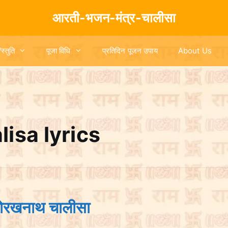
आरती-भजन-मंत्र-चालीसा
/स्तुति
पूजा विधि
प्रतिदिन पूजन उपाय
About Us
lisa lyrics
ोरखनाथ चालीसा