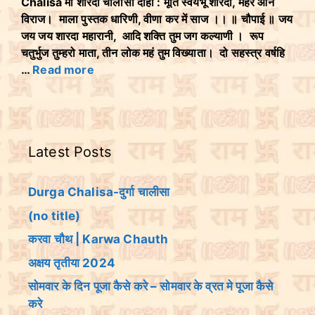
Chalisa माँ शारदा चालीसा दोहा : मूर्ति स्वयंभू शारदा, मैहर आन
विराज। माला पुस्तक धारिणी, वीणा कर में साज ।। ॥ चौपाई ॥ जय
जय जय शारदा महारानी, आदि शक्ति तुम जग कल्याणी । रूप
चतुर्भुज तुम्हरो माता, तीन लोक महं तुम विख्याता। दो सहस्त्र वर्षहि
…
Read more
Latest Posts
Durga Chalisa-दुर्गा चालीसा
(no title)
करवा चौथ | Karwa Chauth
अक्षय तृतीया 2024
सोमवार के दिन पूजा कैसे करे – सोमवार के व्रत मे पूजा कैसे
करे