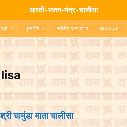
आरती-भजन-मंत्र-चालीसा
/स्तुति
पूजा विधि
प्रतिदिन पूजन उपाय
About Us
lisa
चामुंडा माता चालीसा