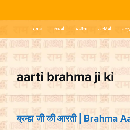
S
k
i
p
Home
तिथियांँ
चालीसा
आरतियाँ
मंत्र
t
o
c
o
n
t
aarti brahma ji ki
e
n
t
ब्रम्हा जी की आरती | Brahma A