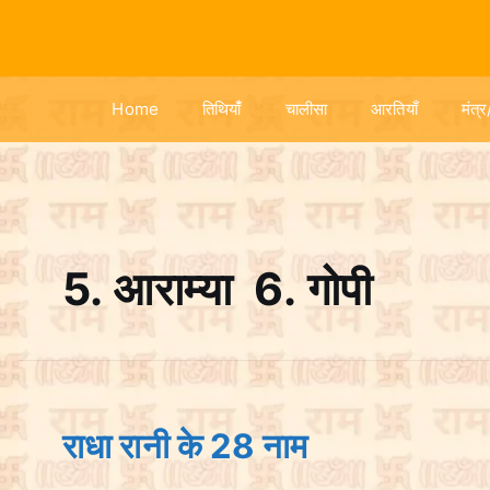
S
k
i
p
Home
तिथियांँ
चालीसा
आरतियाँ
मंत्र
t
o
c
o
n
t
5. आराम्या 6. गोपी
e
n
t
राधा रानी के 28 नाम