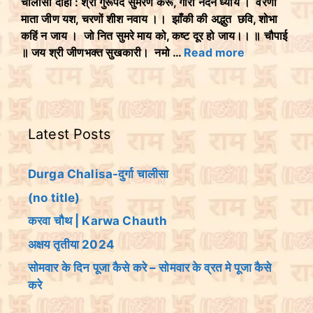
चालीसा दोहा : श्री गुरूपद सुमरण करूँ, गौरी नंदन ध्याय । वरणों
माता जीण यश, चरणों शीश नवाय ।। झाँकी की अद्भुत छवि, शोभा
कहिं न जाय । जो नित सुमरे माय को, कष्ट दूर हो जाय।। ॥ चौपाई
॥ जय श्री जीणभक्त सुखकारी। नमो …
Read more
Latest Posts
Durga Chalisa-दुर्गा चालीसा
(no title)
करवा चौथ | Karwa Chauth
अक्षय तृतीया 2024
सोमवार के दिन पूजा कैसे करे – सोमवार के व्रत मे पूजा कैसे
करे