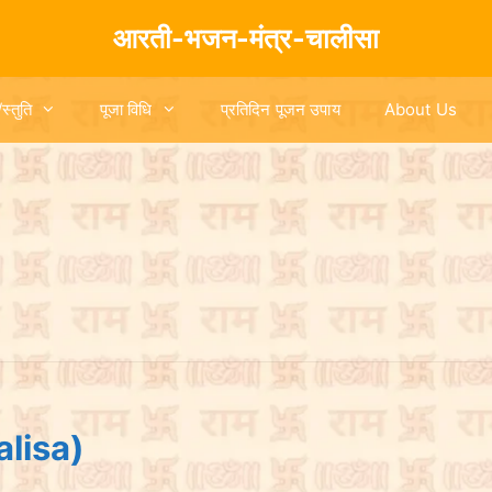
आरती-भजन-मंत्र-चालीसा
/स्तुति
पूजा विधि
प्रतिदिन पूजन उपाय
About Us
halisa)