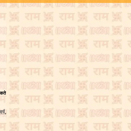
सकते
वर्य
,