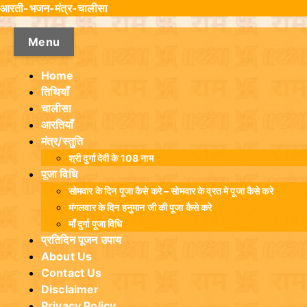
S
आरती-भजन-मंत्र-चालीसा
k
i
Menu
p
t
Home
o
तिथियांँ
c
चालीसा
o
आरतियाँ
n
मंत्र/स्तुति
t
श्री दुर्गा देवी के 108 नाम
e
पूजा विधि
n
सोमवार के दिन पूजा कैसे करे – सोमवार के व्रत मे पूजा कैसे करे
t
मंगलवार के दिन हनुमान जी की पूजा कैसे करे
माँ दुर्गा पूजा विधि
प्रतिदिन पूजन उपाय
About Us
Contact Us
Disclaimer
Privacy Policy